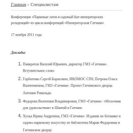
Главная
Специалистам
Конференция «Парковые затеи и садовый быт императорских
резиденций» из цикла конференций «Императорская Гатчина».
17 ноября 2011 года
Доклады:
Панкратов Василий Юрьевич, директор ГМЗ «Гатчина».
Вступительное слово
Горбатенко Сергей Борисович, ИКОМОС СПб; Петрова Ольга
Валентиновна, ГМЗ «Гатчина». Проект Гатчинского дворца
Антонио Ринальди.
Федорова Валентина Владимировна, ГМЗ «Гатчина». «Молочная
для удовольствия» в Шантий и Гатчине.
Хухка Ирина Андреевна, ГМЗ «Гатчина». Издания по ботанике и
садово-парковому искусству из библиотеки Марии Федоровны в
Гатчинском дворце.