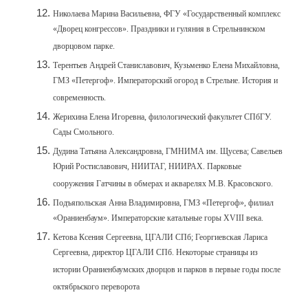
Николаева Марина Васильевна, ФГУ «Государственный комплекс
«Дворец конгрессов». Праздники и гуляния в Стрельнинском
дворцовом парке.
Терентьев Андрей Станиславович, Кузьменко Елена Михайловна,
ГМЗ «Петергоф». Императорский огород в Стрельне. История и
современность.
Жерихина Елена Игоревна, филологический факультет СПбГУ.
Сады Смольного.
Дудина Татьяна Александровна, ГМНИМА им. Щусева; Савельев
Юрий Ростиславович, НИИТАГ, НИИРАХ. Парковые
сооружения Гатчины в обмерах и акварелях М.В. Красовского.
Подъяпольская Анна Владимировна, ГМЗ «Петергоф», филиал
«Ораниенбаум». Императорские катальные горы XVIII века.
Кетова Ксения Сергеевна, ЦГАЛИ СПб; Георгиевская Лариса
Сергеевна, директор ЦГАЛИ СПб. Некоторые страницы из
истории Ораниенбаумских дворцов и парков в первые годы после
октябрьского переворота