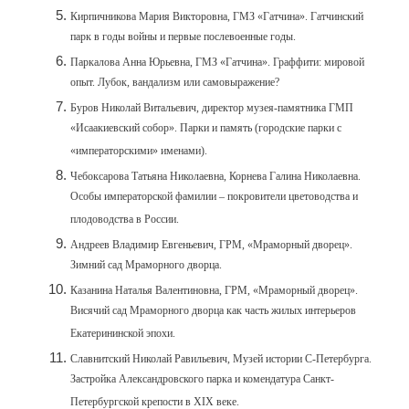
Кирпичникова Мария Викторовна, ГМЗ «Гатчина». Гатчинский
парк в годы войны и первые послевоенные годы.
Паркалова Анна Юрьевна, ГМЗ «Гатчина». Граффити: мировой
опыт. Лубок, вандализм или самовыражение?
Буров Николай Витальевич, директор музея-памятника ГМП
«Исаакиевский собор». Парки и память (городские парки с
«императорскими» именами).
Чебоксарова Татьяна Николаевна, Корнева Галина Николаевна.
Особы императорской фамилии – покровители цветоводства и
плодоводства в России.
Андреев Владимир Евгеньевич, ГРМ, «Мраморный дворец».
Зимний сад Мраморного дворца.
Казанина Наталья Валентиновна, ГРМ, «Мраморный дворец».
Висячий сад Мраморного дворца как часть жилых интерьеров
Екатерининской эпохи.
Славнитский Николай Равильевич, Музей истории С-Петербурга.
Застройка Александровского парка и комендатура Санкт-
Петербургской крепости в XIX веке.